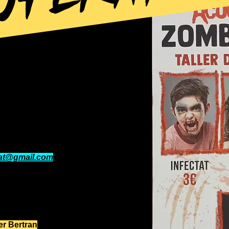
it del 31 d’octubre, en referència al
a vessar de zombies, monstres,
ersonatges del cinema i la literatura
.
es nostres
quillaran!
nat@gmail.com
amb les teves
a la Plaça del Vi.
ombierunner!
er Bertran
.