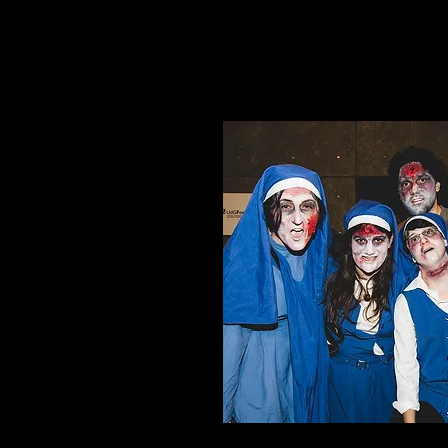
programació. En cas de pluja
meteorològiques se suspendra