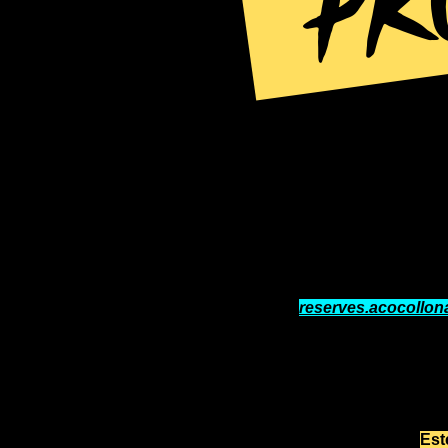
Festival des de fa 12 anys, la n
Halloween, Girona s’omple 
bruixes i tot el col·lectiu de p
fantàstica mundial.
LLOC: Plaça del Vi
15h: Inici del taller de maquillatge
Tria el teu maquillatge preferit i l
maquilladores professionals et ma
Preus:
Infectat: 3€
Zombie: 10€
Mort Vivent: 15€
Especial: 25€
Reserves a:
reserves.acocollo
dades perdsonals, DNI i telèfon.
18:30: Concentració de zombies 
18:55h - Aprèn a ser un bon Z
Presenta: La zombierunner
Est