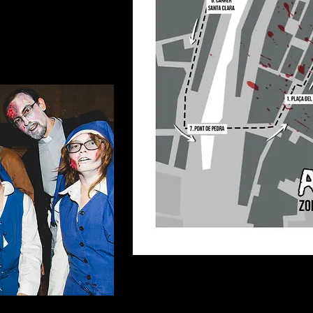
 o inclemències
n els actes.