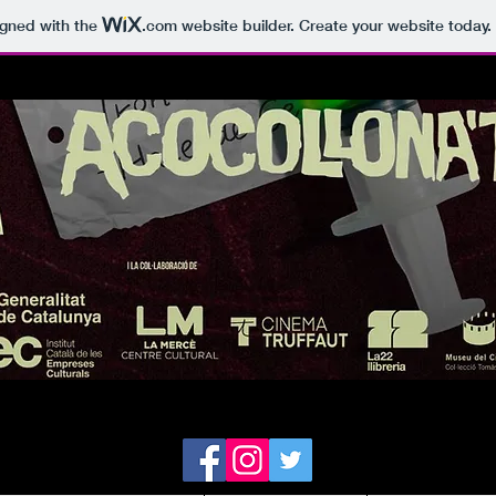
igned with the
.com
website builder. Create your website today.