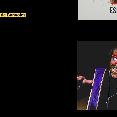
mbiewalkk2025. Amb la participació
 de Banyoles
(no cal reserva ni
ta.
illatges Zombie amb diverses
illatge les modalitats són:
2025
25 ( mínim 2 persones)
mba 2025
l prèviament
b les vostres dades
at que volgueu participar.
epresentant és suficient.
parà en el jurat. El jurat anirà a
s zombies que s`hagin maquillat