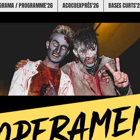
GRAMA / PROGRAMME'26
ACOCOEXPRÉS'26
BASES CURTS'2
OPERAM
OGRAMA ZOMBIEWALK 
Com a primera acció prèvia del