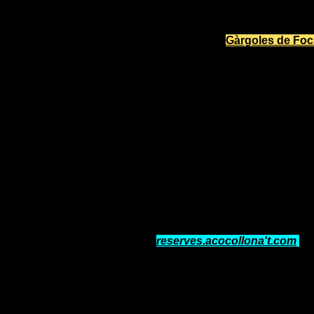
19:15: Tret de Sortida de la Zo
pirotècnica de
Gàrgoles de Foc
inscripció). Veure mapa de la ru
20:00: Concurs de Millors Maqu
modalitats i premis.
Per apuntar-se al concurs de maqu
* Premi al millor Zombie/Zomba 
* Premi al millor Grup Zombie 20
* Premi al millor miniZombie/Zo
Per participar cal enviar un e-mai
a
reserves.acocollona'
t.com
am
personals DNI,telèfon i la modalit
En el cas del grup només amb un r
l'Associació Acocollona't no partici
càrrec dels maquilladors. Tots el