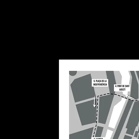
guin participar al concurs quedaràn
rgo Disco del Dj Robert de Palma.
ombiewalk:
que els de davant tiren
ueu reunir.
zació!
 no corren, caminen!!
 del públic.
geu els gossos!
turistes anglesos!!
!
TOTHOM!!
et a modificar la